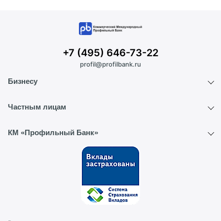
+7 (495) 646-73-22
profil@profilbank.ru
Бизнесу
Расчетный счет
Частным лицам
ВЭД
Вклады
КМ «Профильный Банк»
Депозиты
Текущий счет
О банке
Интернет-банк
Обмен валют
Контакты
Реквизиты
Новости