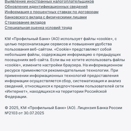
Выявление иностранных налогоплательщиков
Документы и лицензии
Обновление идентификационных сведений
Информация о процентных ставках по договорам
Раскрытие информации
банковского вклада с физическими лицами
Страхование вкладов
Персональные данные
Специальная оценка условий труда
Правила безопасности
КМ «Профильный Банк» (АО) использует файлы «cookie», с
целью персонализации сервисов и повышения удобства
Карьера в банке
пользования веб-сайтом. «Cookie» представляют собой
небольшие файлы, содержащие информацию о предыдущих
Обращение в Банк
посещениях веб-сайта. Если вы не хотите использовать файлы
«cookie», измените настройки браузера. На информационном
Партнеры
ресурсе применяются рекомендательные технологии. При
применении информационных технологий предоставления
информации осуществляется сбор, систематизация и анализ
сведений, относящихся к предпочтениям пользователей сети
«Интернет», находящихся на территории Российской
Федерации.
© 2025, КМ «Профильный Банк» (АО). Лицензия Банка России
№2103 от 30.07.2025