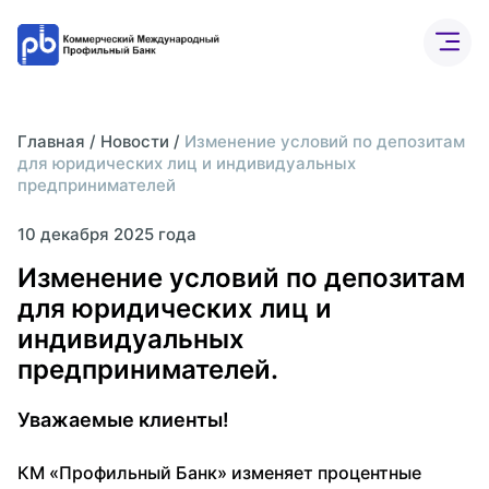
Бизнесу
Частным лицам
Банк онлайн
О бан
Главная
/
Новости
/
Изменение условий по депозитам
для юридических лиц и индивидуальных
Расчетный счет
предпринимателей
ВЭД
10 декабря 2025 года
Депозиты
Изменение условий по депозитам
для юридических лиц и
Интернет-банк
индивидуальных
предпринимателей.
Уважаемые клиенты!
КМ «Профильный Банк» изменяет процентные