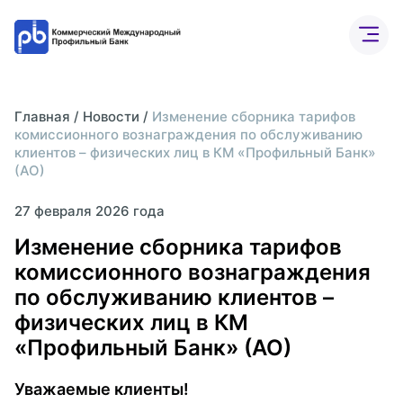
Бизнесу
Частным лицам
Банк онлайн
О бан
Главная
/
Новости
/
Изменение сборника тарифов
комиссионного вознаграждения по обслуживанию
Расчетный счет
клиентов – физических лиц в КМ «Профильный Банк»
(АО)
ВЭД
27 февраля 2026 года
Депозиты
Изменение сборника тарифов
Интернет-банк
комиссионного вознаграждения
по обслуживанию клиентов –
физических лиц в КМ
«Профильный Банк» (АО)
Уважаемые клиенты!