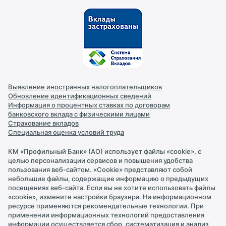
Депозиты
Текущий счет
О банке
Интернет-банк
Обмен валют
Контакты
Реквизиты
Новости
Выявление иностранных налогоплательщиков
Документы и лицензии
Обновление идентификационных сведений
Информация о процентных ставках по договорам
Раскрытие информации
банковского вклада с физическими лицами
Страхование вкладов
Персональные данные
Специальная оценка условий труда
Правила безопасности
КМ «Профильный Банк» (АО) использует файлы «cookie», с
целью персонализации сервисов и повышения удобства
Карьера в банке
пользования веб-сайтом. «Cookie» представляют собой
небольшие файлы, содержащие информацию о предыдущих
Обращение в Банк
посещениях веб-сайта. Если вы не хотите использовать файлы
«cookie», измените настройки браузера. На информационном
Партнеры
ресурсе применяются рекомендательные технологии. При
применении информационных технологий предоставления
информации осуществляется сбор, систематизация и анализ