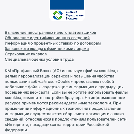
Интернет-банк
Обмен валют
Контакты
Реквизиты
Выявление иностранных налогоплательщиков
Обновление идентификационных сведений
Информация о процентных ставках по договорам
Новости
банковского вклада с физическими лицами
Страхование вкладов
Специальная оценка условий труда
Документы и лицензии
КМ «Профильный Банк» (АО) использует файлы «cookie», с
целью персонализации сервисов и повышения удобства
Раскрытие информации
пользования веб-сайтом. «Cookie» представляют собой
небольшие файлы, содержащие информацию о предыдущих
посещениях веб-сайта. Если вы не хотите использовать файлы
Персональные данные
«cookie», измените настройки браузера. На информационном
ресурсе применяются рекомендательные технологии. При
применении информационных технологий предоставления
Правила безопасности
информации осуществляется сбор, систематизация и анализ
сведений, относящихся к предпочтениям пользователей сети
«Интернет», находящихся на территории Российской
Федерации.
Карьера в банке