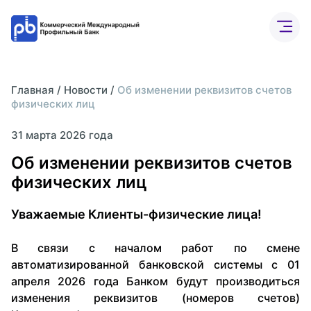
Бизнесу
Частным лицам
Банк онлайн
О бан
Главная
/
Новости
/
Об изменении реквизитов счетов
физических лиц
Расчетный счет
31 марта 2026 года
Об изменении реквизитов счетов
ВЭД
физических лиц
Депозиты
Уважаемые Клиенты-физические лица!
В связи с началом работ по смене
Интернет-банк
автоматизированной банковской системы с 01
апреля 2026 года Банком будут производиться
изменения реквизитов (номеров счетов)