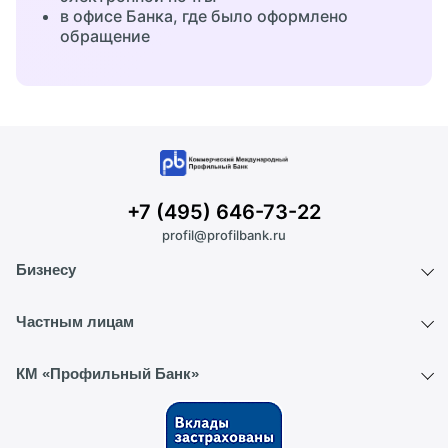
в офисе Банка, где было оформлено
обращение
+7 (495) 646-73-22
profil@profilbank.ru
Бизнесу
Расчетный счет
Частным лицам
ВЭД
Вклады
КМ «Профильный Банк»
Депозиты
Текущий счет
О банке
Интернет-банк
Обмен валют