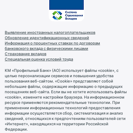
Контакты
Реквизиты
Новости
Выявление иностранных налогоплательщиков
Документы и лицензии
Обновление идентификационных сведений
Информация о процентных ставках по договорам
Раскрытие информации
банковского вклада с физическими лицами
Страхование вкладов
Персональные данные
Специальная оценка условий труда
Правила безопасности
КМ «Профильный Банк» (АО) использует файлы «cookie», с
целью персонализации сервисов и повышения удобства
Карьера в банке
пользования веб-сайтом. «Cookie» представляют собой
небольшие файлы, содержащие информацию о предыдущих
Обращение в Банк
посещениях веб-сайта. Если вы не хотите использовать файлы
«cookie», измените настройки браузера. На информационном
Партнеры
ресурсе применяются рекомендательные технологии. При
применении информационных технологий предоставления
информации осуществляется сбор, систематизация и анализ
сведений, относящихся к предпочтениям пользователей сети
«Интернет», находящихся на территории Российской
Федерации.