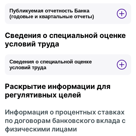
Публикуемая отчетность Банка
(годовые и квартальные отчеты)
Сведения о специальной оценке
условий труда
Дата размещения на сайте Банка 15.05.2026
Срок размещения: бессрочно
Сведения о специальной оценке
условий труда
Дата размещения на сайте Банка 14.05.2026
Срок размещения: бессрочно
Раскрытие информации для
регулятивных целей
Дата размещения на сайте Банка 10.11.2025
Информация о процентных ставках
Срок размещения: бессрочно
по договорам банковского вклада с
физическими лицами