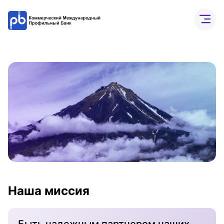
Бизнесу
Частным лицам
Банк онлайн
О бан
Расчетный счет
ВЭД
Депозиты
Интернет-банк
Наша миссия