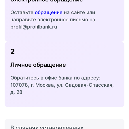
Дата размещения на сайте Банка 12.02.2025
Дата размещения на сайте Банка 09.03.2023
Оставьте
обращение
на сайте или
направьте электронное письмо на
Дата размещения на сайте Банка 13.02.2024
profil@profilbank.ru
Дата размещения на сайте Банка 09.03.2022
Дата размещения на сайте Банка 10.02.2023
2
Дата размещения на сайте Банка 08.02.2022
Личное обращение
Обратитесь в офис банка по адресу:
107078, г. Москва, ул. Садовая-Спасская,
д. 28
В случаях установленных